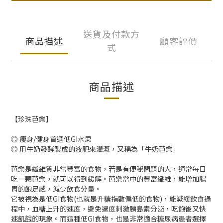
送貨及付款方
商品描述
顧客評價
式
商品描述
【珍珠芭樂】
◎ 瘦身/健身首選低GI水果
◎ 用牛奶發酵製成的液肥來灌溉，又稱為「牛奶芭樂」
芭樂是纖維質非常豐富的食物，若是有便秘問題的人，通常每日
吃一顆芭樂，就可以得到緩解。芭樂當中的豐富纖維，能增加腸
胃的飽足感，減少飲食分量。
它被視為是低GI食物(也就是升糖指數偏低的食物)，能減緩飲食過
程中，血糖上升的速度，避免過度刺激胰島素分泌，吃飽後又快
速飢餓的現象。而這種低GI食物，也是非常適合糖尿病患者選擇