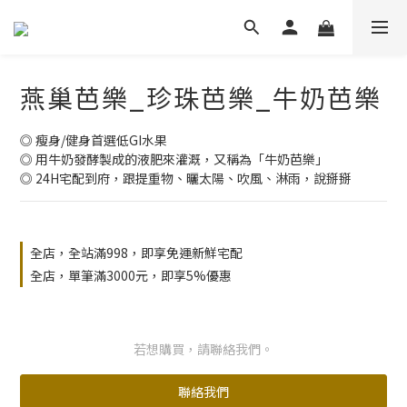
燕巢芭樂_珍珠芭樂_牛奶芭樂
◎ 瘦身/健身首選低GI水果
◎ 用牛奶發酵製成的液肥來灌溉，又稱為「牛奶芭樂」
◎ 24H宅配到府，跟提重物、曬太陽、吹風、淋雨，說掰掰
全店，全站滿998，即享免運新鮮宅配
全店，單筆滿3000元，即享5%優惠
若想購買，請聯絡我們。
聯絡我們