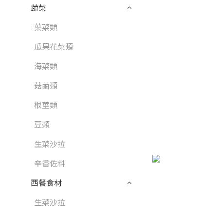
蔬菜
葉菜類
瓜果花菜類
海菜類
菇菌類
根莖類
豆類
生菜沙拉
辛香佐料
西餐食材
生菜沙拉