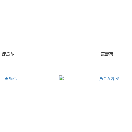
節瓜花
萬壽菊