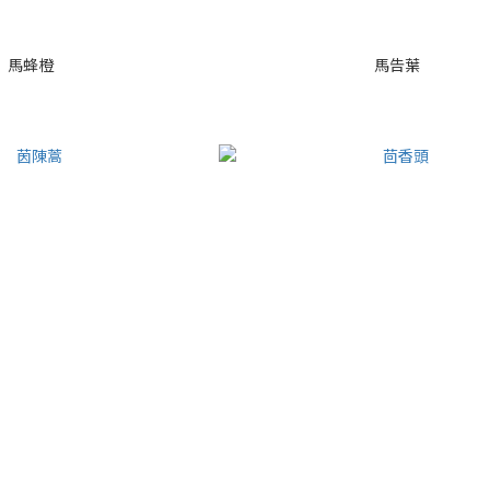
馬蜂橙
馬告葉