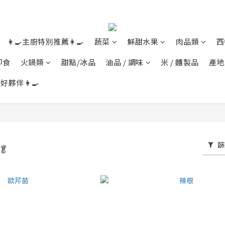
👩‍🍳主廚特別推薦👩‍🍳
蔬菜
鮮甜水果
肉品類
西
即食
火鍋類
甜點/冰品
油品 / 調味
米 / 麵製品
產地
好夥伴👩‍🍳
篩
🥬