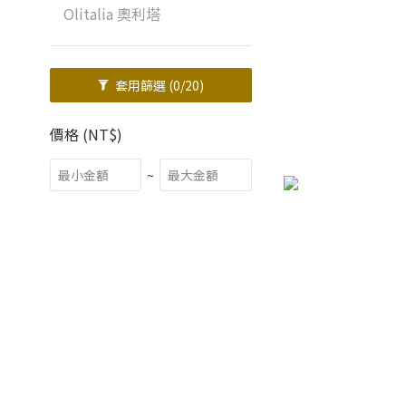
Olitalia 奧利塔
套用篩選
(0/20)
價格 (NT$)
~