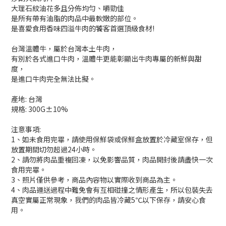
大理石紋油花多且分佈均勻、嚼勁佳
是所有帶有油脂的肉品中最軟嫩的部位。
是喜愛食用香味四溢牛肉的饕客首選頂級食材!
台灣溫體牛，屬於台灣本土牛肉，
有別於各式進口牛肉，溫體牛更能彰顯出牛肉專屬的新鮮與甜
度，
是進口牛肉完全無法比擬。
產地: 台灣
規格: 300G±10%
注意事項:
1、如未食用完畢，請使用保鮮袋或保鮮盒放置於冷藏室保存，但
放置期間切勿超過24小時。
2、請勿將肉品重複回凍，以免影響品質，肉品開封後請盡快一次
食用完畢。
3、照片僅供參考，商品內容物以實際收到商品為主。
4、肉品運送過程中難免會有互相碰撞之情形產生，所以包裝失去
真空實屬正常現象，我們的肉品皆冷藏5℃以下保存，請安心食
用。