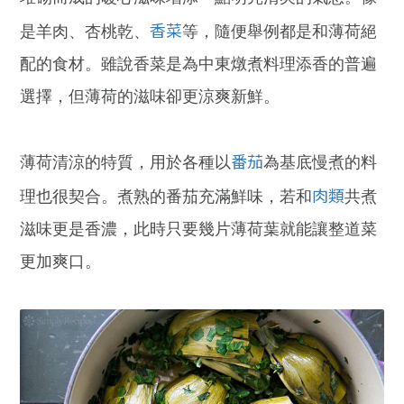
香菜
是羊肉、杏桃乾、
等，隨便舉例都是和薄荷絕
配的食材。雖說香菜是為中東燉煮料理添香的普遍
選擇，但薄荷的滋味卻更涼爽新鮮。
番茄
薄荷清涼的特質，用於各種以
為基底慢煮的料
肉類
理也很契合。煮熟的番茄充滿鮮味，若和
共煮
滋味更是香濃，此時只要幾片薄荷葉就能讓整道菜
更加爽口。