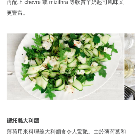
再配上 chevre 或 mizithra 等軟質羊奶起司風味又
更豐富。
襯托義大利麵
薄荷用來料理義大利麵食令人驚艷。由於薄荷葉和