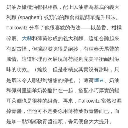
奶油及橄欖油都很相襯，配上以油脂為基底的義大
利麵 (spaghetti) 或類似的麵食就能簡單提升風味。
Falkowitz 分享了他很喜歡的做法——以茴香、柑橘
大蒜
碎屑、
和薄荷炒成的義大利麵。這組合聽起來
有點古怪，但據說滋味很是絕妙，有種春天尾聲的
風情。這道料理再次展現薄荷能夠完美平衡鹹甜滋
味的功效。（編按：但是柑橘皮其實沒有甜味，只
豌豆
是氣味令人聯想到甜甜的柳橙。）薄荷
、奶油
和佩科里諾羊奶乾酪拌在一起，搭配小巧厚實的貓
耳朵麵也是很棒的組合。再來，Falkowitz 當然沒漏
掉青醬，但他可不是要你用薄荷葉做青醬而已，而
是加一點到羅勒青醬裡頭，香氣便會大大提升。