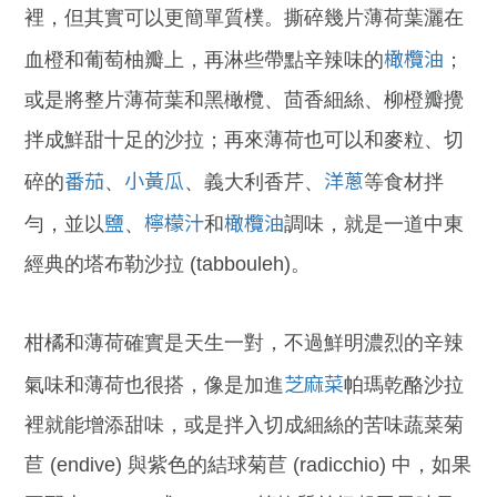
裡，但其實可以更簡單質樸。撕碎幾片薄荷葉灑在
橄欖油
血橙和葡萄柚瓣上，再淋些帶點辛辣味的
；
或是將整片薄荷葉和黑橄欖、茴香細絲、柳橙瓣攪
拌成鮮甜十足的沙拉；再來薄荷也可以和麥粒、切
番茄
小黃瓜
洋蔥
碎的
、
、義大利香芹、
等食材拌
鹽
檸檬汁
橄欖油
勻，並以
、
和
調味，就是一道中東
經典的塔布勒沙拉 (tabbouleh)。
柑橘和薄荷確實是天生一對，不過鮮明濃烈的辛辣
芝麻菜
氣味和薄荷也很搭，像是加進
帕瑪乾酪沙拉
裡就能增添甜味，或是拌入切成細絲的苦味蔬菜菊
苣 (endive) 與紫色的結球菊苣 (radicchio) 中，如果